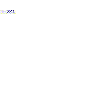
es en 2024
n par type de motorisation