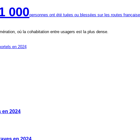
Mis à jour le : 10/10/2025
1 000
personnes ont été tuées ou blessées sur les routes français
Budget mensuel moyen d'un véhicule d'occasio
Mis à jour le : 10/10/2025
ération, où la cohabitation entre usagers est la plus dense.
mortels en 2024
s en 2024
raves en 2024