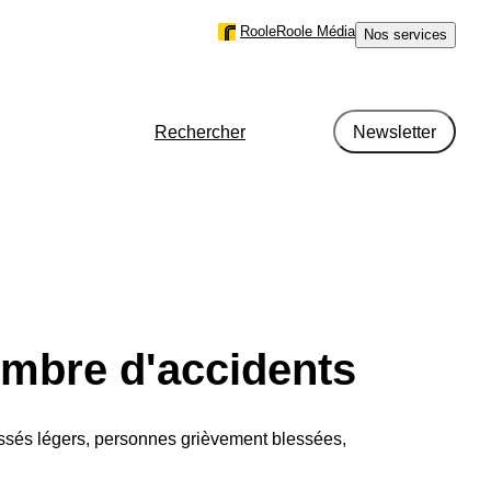
Roole
Roole Média
Nos services
Rechercher
Newsletter
r région en France en 2024
nombre d'accidents
métrage
ssés légers, personnes grièvement blessées,
type de motorisation