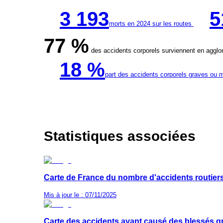
Mis à jour le : 23/06/2025
3 193
5
Usages et comportements
morts en 2024 sur les routes
77 %
des accidents corporels surviennent en agglom
18 %
part des accidents corporels graves ou 
Statistiques associées
Carte de France du nombre d'accidents routier
Mis à jour le : 07/11/2025
Carte des accidents ayant causé des blessés g