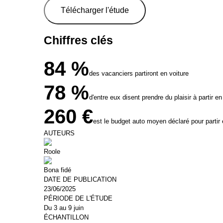
Mis à jour le : 23/06/2025
Télécharger l'étude
Usages et comportements
Chiffres clés
84 %
des vacanciers partiront en voiture
78 %
d'entre eux disent prendre du plaisir à partir 
260 €
est le budget auto moyen déclaré pour partir
AUTEURS
Roole
Bona fidé
DATE DE PUBLICATION
23/06/2025
PÉRIODE DE L'ÉTUDE
Du 3 au 9 juin
ÉCHANTILLON