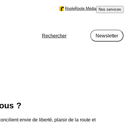
Roole
Roole Média
Nos services
Rechercher
Newsletter
r région en France en 2024
métrage
tous ?
cilient envie de liberté, plaisir de la route et
type de motorisation