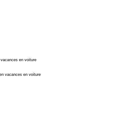
Mis à jour le : 10/10/2025
Budget mensuel moyen d'un véhicule d'occasio
Mis à jour le : 10/10/2025
en vacances en voiture
 en vacances en voiture