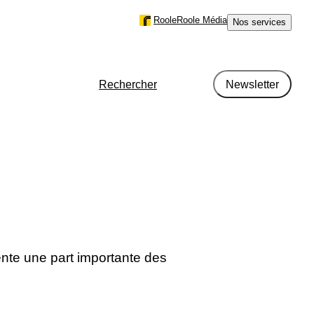
Roole
Roole Média
Nos services
Rechercher
Newsletter
r région en France en 2024
métrage
ente une part importante des
type de motorisation