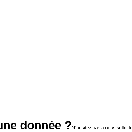
Mis à jour le : 10/10/2025
Budget mensuel moyen d'un véhicule d'occasio
Mis à jour le : 10/10/2025
une donnée ?
N’hésitez pas à nous sollicite