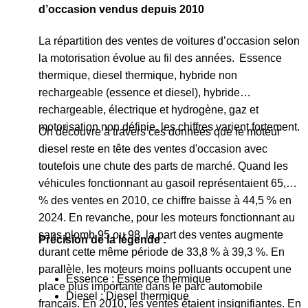
d’occasion vendus depuis 2010
La répartition des ventes de voitures d’occasion selon
la motorisation évolue au fil des années. Essence
thermique, diesel thermique, hybride non
rechargeable (essence et diesel), hybride
rechargeable, électrique et hydrogène, gaz et
motorisation non définie, les chiffres varient fortement.
On découvre à travers ces données que le moteur
diesel reste en tête des ventes d'occasion avec
toutefois une chute des parts de marché. Quand les
véhicules fonctionnant au gasoil représentaient 65,7
% des ventes en 2010, ce chiffre baisse à 44,5 % en
2024. En revanche, pour les moteurs fonctionnant au
sans plomb 95 ou 98, la part des ventes augmente
Précision de la légende :
durant cette même période de 33,8 % à 39,3 %. En
parallèle, les moteurs moins polluants occupent une
Essence : Essence thermique
place plus importante dans le parc automobile
Diesel : Diesel thermique
français. En 2010, les ventes étaient insignifiantes. En