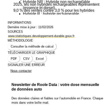
Hybride NR : Hybride non rechargeable
2025, les non hybrides rechargeables représentent
(essence et diesel)
9,0 % des ventes contre 3,0 % pour les hybrides
Hybride R : hybride rechargeable
rechargeables et 3,3 % pour les véhicules électriques.
Électrique : électrique et hydrogène
Selon nos données concernant la
répartition des
INFORMATIONS
Gaz : Gaz et non défini
Dernière mise à jour :
11/02/2026
ventes de véhicules neufs par motorisation
, les
SOURCES
chiffres sont bien différents. Cela s'explique par une
www.statistiques.developpement-durable.gouv.fr
volonté des constructeurs de privilégier la construction
MÉTHODOLOGIE
de véhicules plus propres.
Consulter la méthode de calcul
TÉLÉCHARGER LE GRAPHIQUE
PDF
CSV
Excel
SIGNALER UNE ERREUR
Nous contacter
Newsletter de Roole Data : votre dose mensuelle
de données auto
Des données claires et fiables sur l’automobile en France. Chaque
mois dans votre boîte mail.