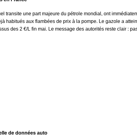
Mis à jour le : 10/10/2025
uel transite une part majeure du pétrole mondial, ont immédiatem
Budget mensuel moyen d'un véhicule d'occasio
jà habitués aux flambées de prix à la pompe. Le gazole a atteint
us des 2 €/L fin mai. Le message des autorités reste clair : pa
Mis à jour le : 10/10/2025
elle de données auto