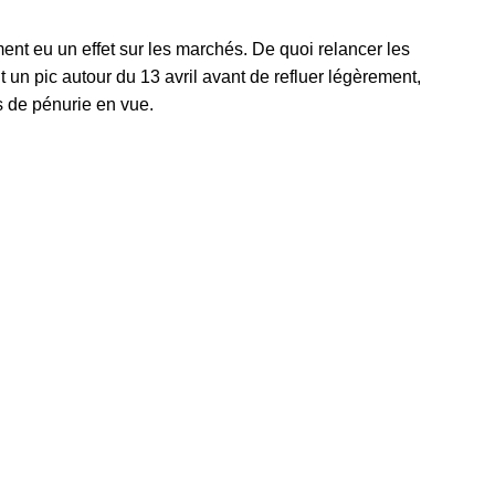
ent eu un effet sur les marchés. De quoi relancer les
n par type de motorisation
 un pic autour du 13 avril avant de refluer légèrement,
s de pénurie en vue.