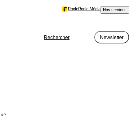
Roole
Roole Média
Nos services
Rechercher
Newsletter
r région en France en 2024
métrage
que.
type de motorisation