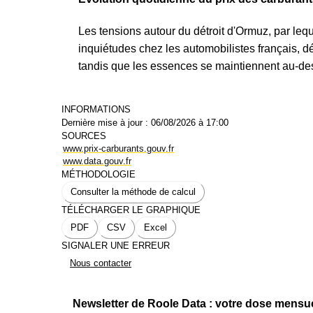
Mis à jour le : 23/06/2025
Usages et comportements
Les tensions autour du détroit d'Ormuz, par leq
inquiétudes chez les automobilistes français, dé
tandis que les essences se maintiennent au-dess
INFORMATIONS
Dernière mise à jour :
06/08/2026 à 17:00
SOURCES
www.prix-carburants.gouv.fr
www.data.gouv.fr
MÉTHODOLOGIE
Consulter la méthode de calcul
TÉLÉCHARGER LE GRAPHIQUE
PDF
CSV
Excel
SIGNALER UNE ERREUR
Nous contacter
Newsletter de Roole Data : votre dose mensu