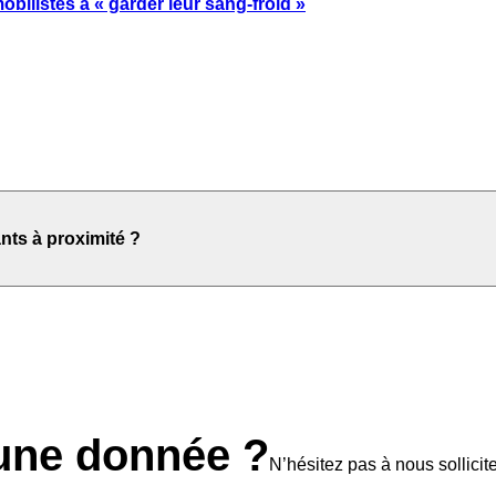
bilistes à « garder leur sang-froid »
nts à proximité ?
une donnée ?
N’hésitez pas à nous sollicite