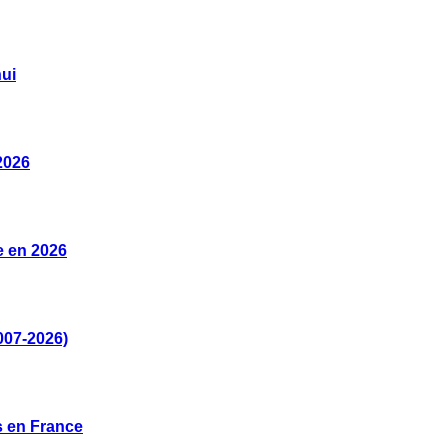
ui
2026
e en 2026
007-2026)
s en France