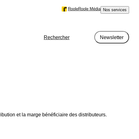
Roole
Roole Média
Nos services
Rechercher
Newsletter
r région en France en 2024
métrage
ution et la marge bénéficiaire des distributeurs.
type de motorisation