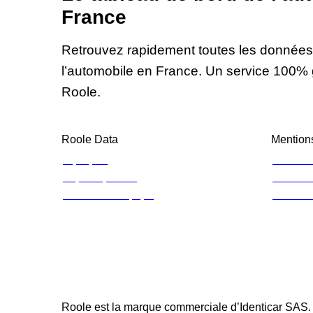
France
Retrouvez rapidement toutes les données f
l’automobile en France. Un service 100% 
Roole.
Roole Data
Mentions
À propos
Mention
Espace presse
Charte d
Contacter l’équipe
Cookie
Roole est la marque commerciale d’Identicar SAS.