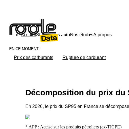
Accueil
Statistiques auto
Nos études
À propos
EN CE MOMENT :
NOS ÉTUDES
LES ÉTUDES LES PLUS VUES
THÈMES
Prix des carburants
Rupture de carburant
Budget auto
Tout voir
Tout voir
Sondage 2025 : La place de la voiture en
Prix d'une recharge
Environnement
Mis à jour le : 16/11/2025
Prix du péage
Décomposition du prix du
Infrastructures
Budget automobile des Français éditio
Budget des ménag
En 2026, le prix du SP95 en France se décompose en
Marché automobile
Mis à jour le : 10/10/2025
Prix des carburant
Sondage 2025 : Français et vacances d'é
Réglementation
* APP : Accise sur les produits pétroliers (ex-TICPE)