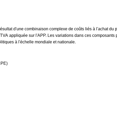
Mis à jour le : 10/10/2025
Budget mensuel moyen d'un véhicule d'occasio
Mis à jour le : 10/10/2025
résultat d'une combinaison complexe de coûts liés à l'achat du p
la TVA appliquée sur l'APP. Les variations dans ces composants p
itiques à l'échelle mondiale et nationale.
ICPE)