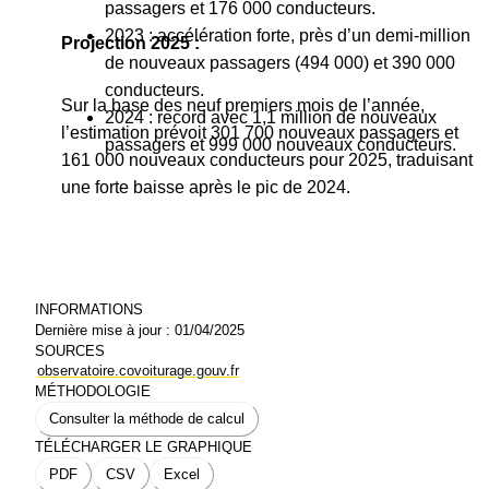
passagers et 176 000 conducteurs.
2023 : accélération forte, près d’un demi-million
Projection 2025 :
de nouveaux passagers (494 000) et 390 000
conducteurs.
Sur la base des neuf premiers mois de l’année,
2024 : record avec 1,1 million de nouveaux
l’estimation prévoit 301 700 nouveaux passagers et
passagers et 999 000 nouveaux conducteurs.
161 000 nouveaux conducteurs pour 2025, traduisant
une forte baisse après le pic de 2024.
INFORMATIONS
Dernière mise à jour :
01/04/2025
SOURCES
observatoire.covoiturage.gouv.fr
MÉTHODOLOGIE
Consulter la méthode de calcul
TÉLÉCHARGER LE GRAPHIQUE
PDF
CSV
Excel