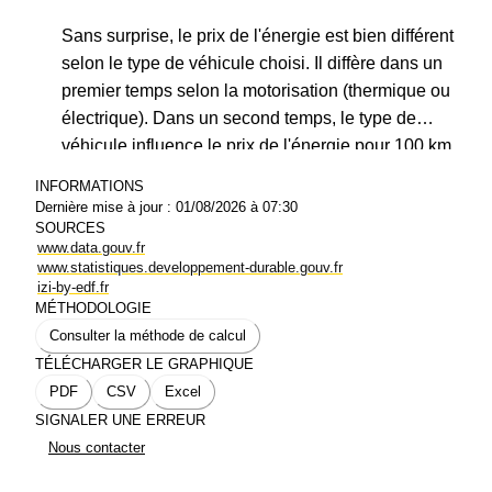
Sans surprise, le prix de l'énergie est bien différent
selon le type de véhicule choisi. Il diffère dans un
premier temps selon la motorisation (thermique ou
électrique). Dans un second temps, le type de
véhicule influence le prix de l'énergie pour 100 km.
Mieux vaut avoir une citadine pour faire des
INFORMATIONS
économies. Les propriétaires d'une berline paient plus
Dernière mise à jour :
01/08/2026 à 07:30
cher leur plein d'essence ou de diesel. Côté
SOURCES
www.data.gouv.fr
électrique, c'est le SUV le plus gourmand.
www.statistiques.developpement-durable.gouv.fr
Motorisation, poids du véhicule, différents critères
izi-by-edf.fr
MÉTHODOLOGIE
influencent le prix d'une recharge publique ou la
Consulter la méthode de calcul
facture à la pompe.
TÉLÉCHARGER LE GRAPHIQUE
PDF
CSV
Excel
SIGNALER UNE ERREUR
Nous contacter