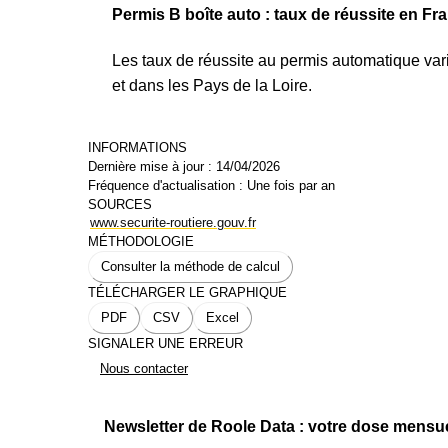
Mis à jour le : 23/06/2025
Permis B boîte auto : taux de réussite en Fr
Usages et comportements
Les taux de réussite au permis automatique var
et dans les Pays de la Loire.
INFORMATIONS
Dernière mise à jour :
14/04/2026
Fréquence d'actualisation :
Une fois par an
SOURCES
www.securite-routiere.gouv.fr
MÉTHODOLOGIE
Consulter la méthode de calcul
TÉLÉCHARGER LE GRAPHIQUE
PDF
CSV
Excel
SIGNALER UNE ERREUR
Nous contacter
Newsletter de Roole Data : votre dose mensu