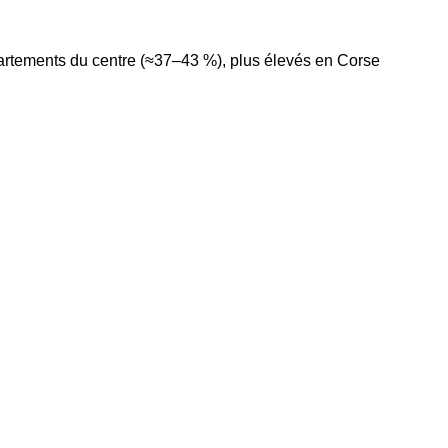
partements du centre (≈37–43 %), plus élevés en Corse
n par type de motorisation