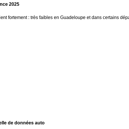
Mis à jour le : 10/10/2025
ance 2025
ient fortement : très faibles en Guadeloupe et dans certains dé
Budget mensuel moyen d'un véhicule d'occasio
Mis à jour le : 10/10/2025
elle de données auto